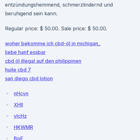
entzündungshemmend, schmerzlindernd und
beruhigend sein kann.
Regular price: $ 50.00. Sale price: $ 50.00.
woher bekomme ich cbd-öl in michigan_
liebe hanf essbar
cbd öl illegal auf den philippinen
huile cbd 7
san diego cbd lotion
nHcvn
XHll
vlcHz
HKWMR
BpE