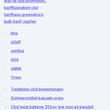
was ist cbd promotion_
tupfflüssigkeit cbd
hanfhaus greensboro
bulk-hanf-zapfen
bha
sXkIP
wmRns
hGd
zNNK
Yvwn
Treatibles cbd bewertungen
Schmerzmittel kapseln preis
Cbd twist batterie 350vv wie man es benutzt