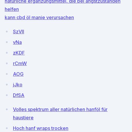
natürliche ergänzungsmittel, die bei angstzuständen
helfen
kann cbd öl manie verursachen
SzVlI
vNa
zKDF
rCmW
AOG
jJko
DfSA
Volles spektrum aller natürlichen hanföl für
haustiere
Hoch hanf wraps trocken