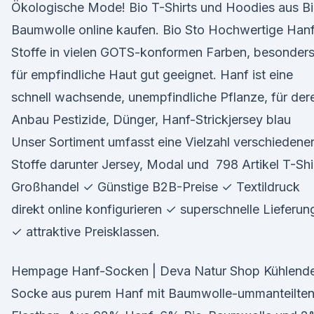
Ökologische Mode! Bio T-Shirts und Hoodies aus B
Baumwolle online kaufen. Bio Sto Hochwertige Han
Stoffe in vielen GOTS-konformen Farben, besonder
für empfindliche Haut gut geeignet. Hanf ist eine
schnell wachsende, unempfindliche Pflanze, für der
Anbau Pestizide, Dünger, Hanf-Strickjersey blau
Unser Sortiment umfasst eine Vielzahl verschiedene
Stoffe darunter Jersey, Modal und 798 Artikel T-Shi
Großhandel ✓ Günstige B2B-Preise ✓ Textildruck
direkt online konfigurieren ✓ superschnelle Lieferun
✓ attraktive Preisklassen.
Hempage Hanf-Socken | Deva Natur Shop Kühlend
Socke aus purem Hanf mit Baumwolle-ummanteilte