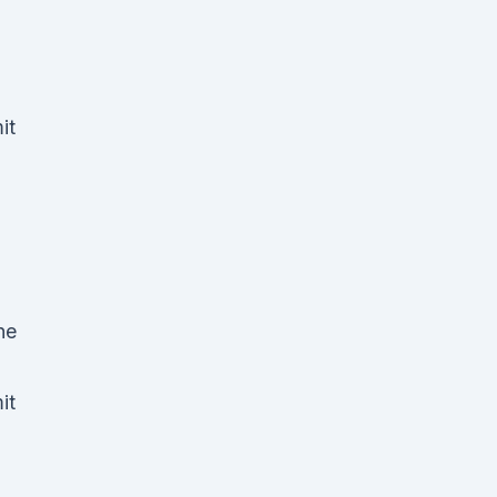
it
ne
it